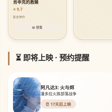
肖申克的救赎
⭐ 9.7
影史神作
📖 想看
⏳ 即将上映 · 预约提醒
阿凡达3: 火与烬
潘多拉火族部落战争
⏰ 17天后上映