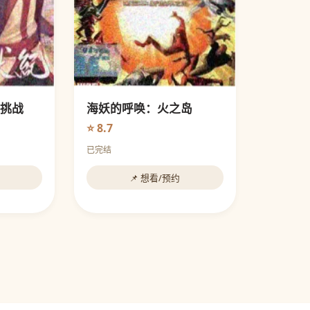
挑战
海妖的呼唤：火之岛
⭐ 8.7
已完结
📌 想看/预约