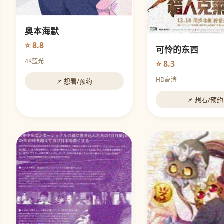
奥本海默
⭐ 8.8
可怜的东西
4K蓝光
⭐ 8.3
HD高清
📌 想看/预约
📌 想看/预约