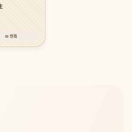
生
📖 想看