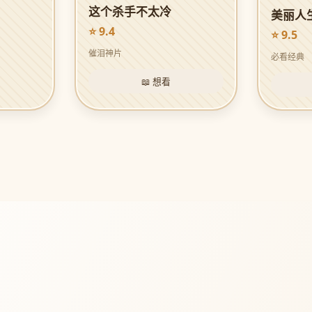
这个杀手不太冷
美丽人
⭐ 9.4
⭐ 9.5
催泪神片
必看经典
📖 想看