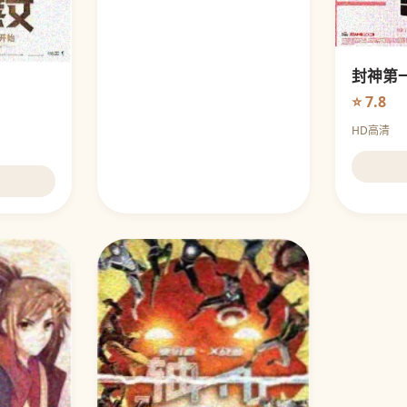
封神第
⭐ 7.8
HD高清