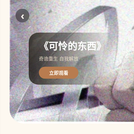
‹
《可怜的东西》
奇诡重生 自我解放
立即观看