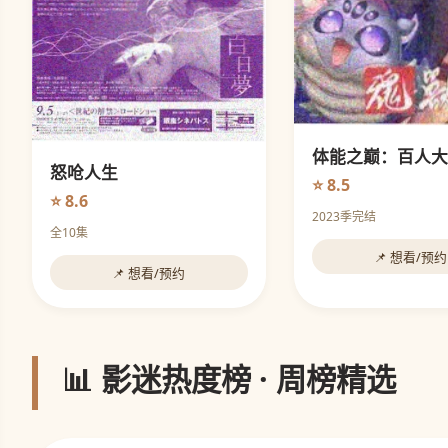
体能之巅：百人大
怒呛人生
⭐ 8.5
⭐ 8.6
2023季完结
全10集
📌 想看/预约
📌 想看/预约
📊 影迷热度榜 · 周榜精选