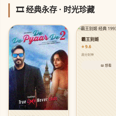
🎞️ 经典永存 · 时光珍藏
霸王别姬
⭐ 9.6
高分封神
📖 想看