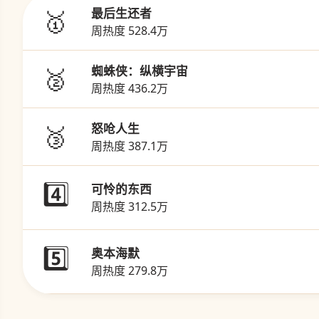
🥇
最后生还者
周热度 528.4万
🥈
蜘蛛侠：纵横宇宙
周热度 436.2万
🥉
怒呛人生
周热度 387.1万
4️⃣
可怜的东西
周热度 312.5万
5️⃣
奥本海默
周热度 279.8万