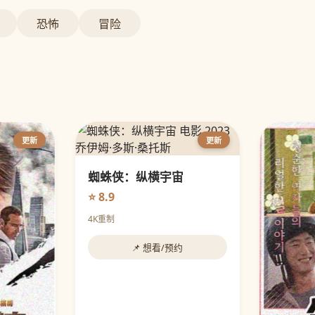
恐怖
冒险
更新
更新
蜘蛛侠：纵横宇宙
⭐ 8.9
4K重制
📌 想看/预约