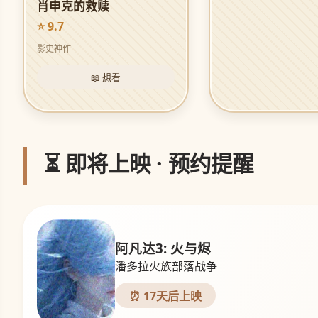
肖申克的救赎
⭐ 9.7
影史神作
📖 想看
⏳ 即将上映 · 预约提醒
阿凡达3: 火与烬
潘多拉火族部落战争
⏰ 17天后上映