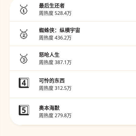
🥇
最后生还者
周热度 528.4万
🥈
蜘蛛侠：纵横宇宙
周热度 436.2万
🥉
怒呛人生
周热度 387.1万
4️⃣
可怜的东西
周热度 312.5万
5️⃣
奥本海默
周热度 279.8万