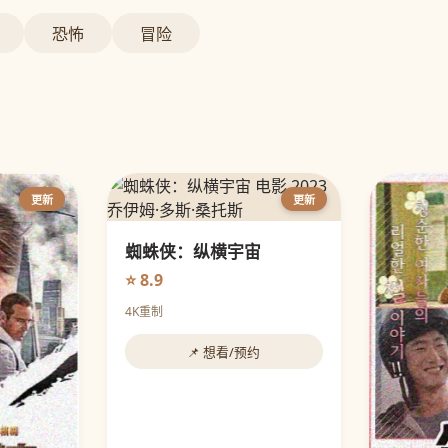
恐怖
冒险
更新
更新
蜘蛛侠：纵横宇宙
⭐ 8.9
4K重制
📌 想看/预约