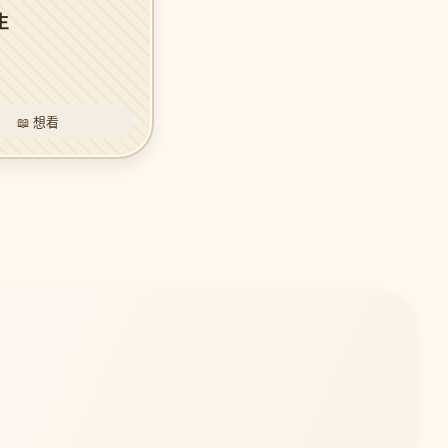
生
📖 想看