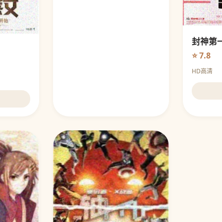
封神第
⭐ 7.8
HD高清