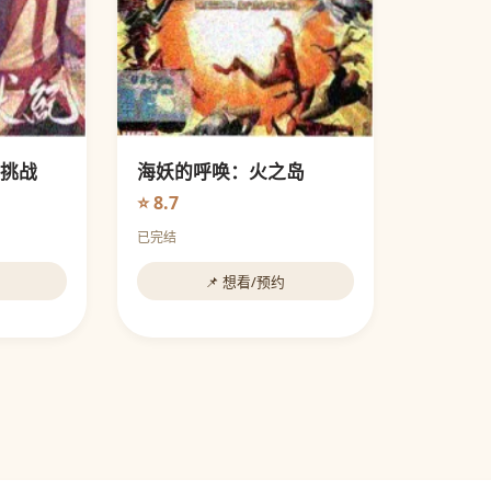
挑战
海妖的呼唤：火之岛
⭐ 8.7
已完结
📌 想看/预约