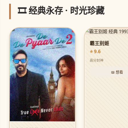
🎞️ 经典永存 · 时光珍藏
霸王别姬
⭐ 9.6
高分封神
📖 想看