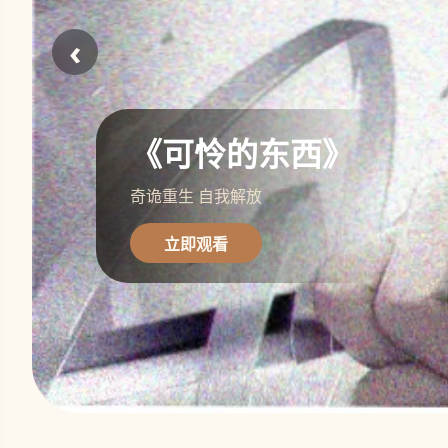
‹
《可怜的东西》
奇诡重生 自我解放
立即观看