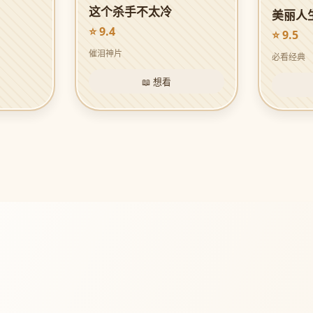
这个杀手不太冷
美丽人
⭐ 9.4
⭐ 9.5
催泪神片
必看经典
📖 想看