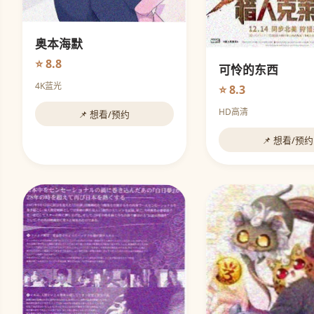
奥本海默
⭐ 8.8
可怜的东西
4K蓝光
⭐ 8.3
HD高清
📌 想看/预约
📌 想看/预约