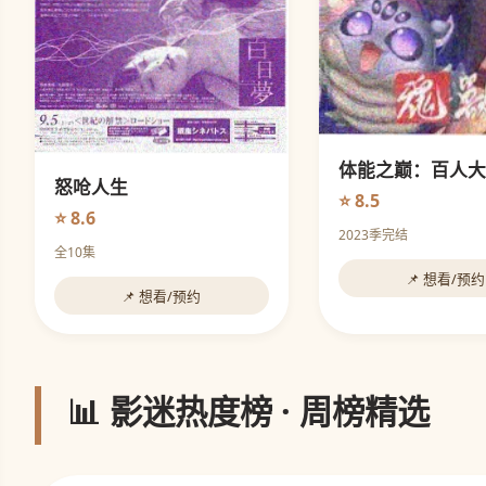
体能之巅：百人大
怒呛人生
⭐ 8.5
⭐ 8.6
2023季完结
全10集
📌 想看/预约
📌 想看/预约
📊 影迷热度榜 · 周榜精选